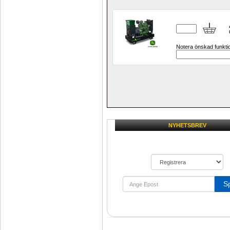
Notera önskad funktion,
NYHETSBREV
S