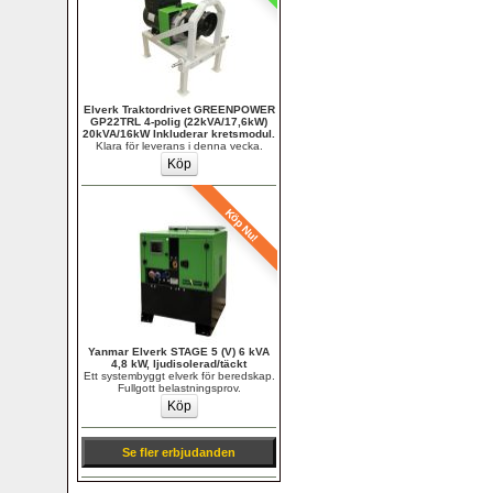
Elverk Traktordrivet GREENPOWER 
GP22TRL 4-polig (22kVA/17,6kW) 
20kVA/16kW Inkluderar kretsmodul.
Klara för leverans i denna vecka.
Köp Nu!
Yanmar Elverk STAGE 5 (V) 6 kVA 
4,8 kW, ljudisolerad/täckt
Ett systembyggt elverk för beredskap. 
Fullgott belastningsprov.
Se fler erbjudanden