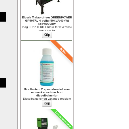
Elverk Traktordrivet GREENPOWER 
GP50TRL 4-polig (50kVA/40kW) 
45kVA/36kW
Idag FRAKTFRITT Klara för leverans i 
denna vecka.
269kr
Bio- Protect 2 specialmedel som 
motverkar och tar bort 
dieselbakterier 
Dieselbakterier ett växande problem
Leveransklara!