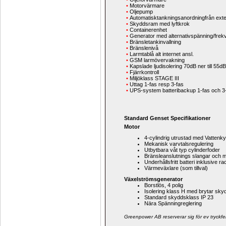
•
Motorvärmare
•
Oljepump
•
Automatisktankningsanordningfrån exte
•
Skyddsram med lyftkrok
•
Containerenhet
•
Generator med alternativspänning/frek
•
Bränsletankinvallning
•
Bränslenivå
•
Larmtablå alt internet ansl.
•
GSM larmövervakning
•
Kapslade ljudisolering 70dB ner till 55dB
•
Fjärrkontroll
•
Miljöklass STAGE III
•
Uttag 1-fas resp 3-fas
•
UPS-system batteribackup 1-fas och 3
Standard Genset Specifikationer
Motor
4-cylindrig utrustad med 
Vattenky
Mekanisk varvtalsregulering
Utbytbara våt typ cylinderfoder
Bränsleanslutnings slangar och 
Underhållsfritt batteri inklusive r
Värmeväxlare (som tillval)
Växelströmsgenerator
Borstlös, 4 polig
Isolering klass H med brytar sky
Standard skyddsklass IP 23
Nära Spänningreglering
Greenpower AB reserverar sig för ev tryckfe