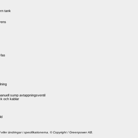
rn tank
vens
-fas
lning
manuell sump avtappningsventil
ack och kablar
dd
l eller ändringar i specifikationerna. © Copyright / Greenpower AB.