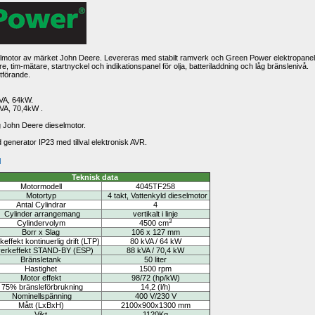
lmotor av märket 
John Deere
. Levereras med stabilt ramverk och Green Power elektropanel,
 tim-mätare, startnyckel och indikationspanel för olja, batteriladdning och låg bränslenivå.
utförande.
kVA, 64kW.
VA, 70,4kW .
rig John Deere dieselmotor.
generator IP23 med tillval elektronisk AVR.
d
Teknisk data
Motormodell
4045TF258
Motortyp
4 takt, Vattenkyld
dieselmotor
Antal Cylindrar
4
Cylinder arrangemang
vertikalt i linje
3
Cylindervolym
4500 
cm
Borr x Slag
106 x 127 mm
keffekt kontinuerlig drift (LTP)
80 kVA / 64 kW
verkeffekt STAND-BY (ESP)
88 kVA / 70,4 kW
Bränsletank 
50 
liter
Hastighet 
1500 rpm
Motor effekt 
98/72 
(hp/kW)
75% bränsleförbrukning 
14,2 
(l/h)
Nominellspänning
400 V/230 V
Mått
(LxBxH)
2100x900x1300 mm
Vikt
1120Kg