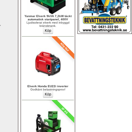
Yanmar Elverk 9kVA 7,2kW täckt 
automatisk startpanel, 400V
Ljudisolerat elverk med inbyggd 
 
bränsletank.
Köp Nu!
Elverk Honda EU22i inverter
Godkänt belastningsprov!
IP 45