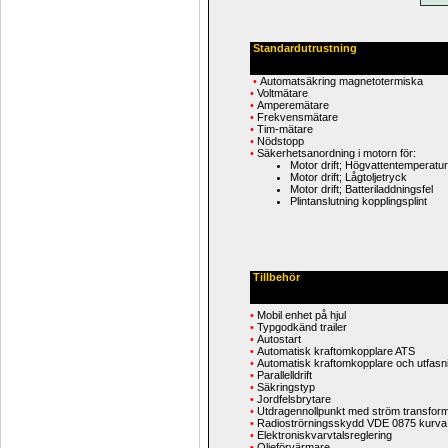
Standardutrustning
•
Automatsäkring magnetotermiska
•
Voltmätare
•
Amperemätare
•
Frekvensmätare
•
Tim-mätare
•
Nödstopp
•
Säkerhetsanordning i motorn för:
Motor drift; Högvattentemperatur
Motor drift; Lågtoljetryck
Motor drift; Batteriladdningsfel
Plintanslutning kopplingsplint
Tillbehör
•
Mobil enhet på hjul
•
Typgodkänd trailer
•
Autostart
•
Automatisk kraftomkopplare ATS
•
Automatisk kraftomkopplare och utfasn
•
Parallelldrift
•
Säkringstyp
•
Jordfelsbrytare
•
Utdragennollpunkt med ström transforma
•
Radioströrningsskydd VDE 0875 kurva
•
Elektroniskvarvtalsreglering
•
Oljeförvärmare