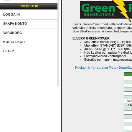
WEBBUTIK
LOGGA IN
SKAPA KONTO
Elverk GreenPower med vattenkyld diese
voltmätare, frekvensmätare, amperemätare,
Som tillval levererar vi även i ljuddämpat 
VARUKORG
ELVERK GREENPOWER
KÖPVILLKOR
Max effekt kontinuerlig (LTP) 80
Max effekt STAND-BY (ESP) 88k
400V / 230V @ 50 Hz 1500 rpm.
HJÄLP
Hög kvalitet och pålitlig 4-cylind
Lättmanövrerad kontrollpanel.
Borstlös permanent magnetiserad 
» 
Klicka här för att visa Motor 
Databla
Elver
El