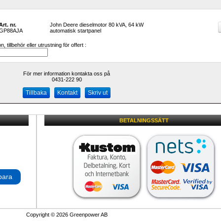
Art. nr.
John Deere dieselmotor 80 kVA, 64 kW 
GP88AJA
automatisk startpanel
 tillbehör eller utrustning för offert :
För mer information kontakta oss på
0431-222 90 
Kontakt
Skriv ut
BETALNINGSSÄTT
para
Copyright © 2026 Greenpower AB