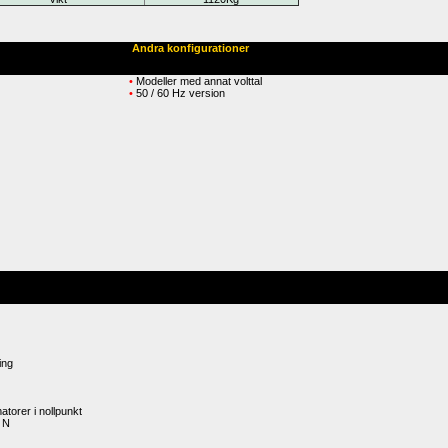
Andra konfigurationer
• 
Modeller med annat volttal
• 
50 / 60 Hz version
ing
torer i nollpunkt
 N