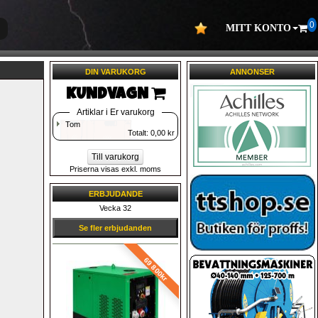
0
MITT KONTO
DIN VARUKORG
ANNONSER
KUNDVAGN 
Artiklar i Er varukorg
Tom
Totalt: 
0,00
kr
Till varukorg
Priserna visas exkl. moms
ERBJUDANDE
Vecka 32
Se fler erbjudanden
69 800kr