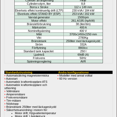
Cylinder arrangemang
i-linje
Cylindervolym, liter
8,8
Borra x Stroke
112 x 149 mm
Elverkets effekt kontinuerlig drift (LTP)
230 kVA / 184 kW
Elverkets effekt STAND-BY (ESP)
253 kVA / 202 kW
Varvtal generator
1500rpm
Motor effekt 
261,4/195 
(hp/kW)
Bränsleförbrukning 
38 
(liter/tim)
Märkström
400 A
Nominellspänning
400 V
Mått 
3700x1450x2250 mm
Vikt
2780Kg
Bränsletank
250liter med läckageskydd
Ström
332A
Förflyttning
8800cc
Standard tank kapacitet 
250 l
Ljudnivå
69dB (A)
Frekvens
50Hz
Spänningsreglering
AVR
Standardutrustning
Andra konfigurationer
•
Automatsäkring magnetotermiska
• 
Modeller med annat volttal
•
Autostart
• 
60 Hz version
•
Automatisk kraftomkopplare ATS
•
Automatisk kraftomkopplare och 
utfasning
•
Voltmätare
•
Amperemätare
•
Frekvensmätare
•
Tim-mätare
•
Nödstopp
•
Bränsletank 250liter med läckageskydd
•
Säkerhetsanordning i motorn för:
Motor drift; Högvattentemperatur
Motor drift; Lågtoljetryck