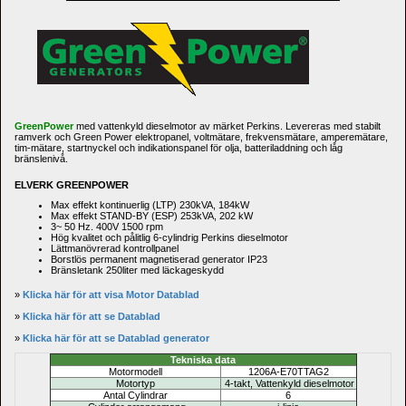
GreenPower
med vattenkyld dieselmotor av märket Perkins. Levereras med stabilt 
ramverk och Green Power elektropanel, voltmätare, frekvensmätare, amperemätare, 
tim-mätare, startnyckel och indikationspanel för olja, batteriladdning och låg 
bränslenivå.
ELVERK GREENPOWER
Max effekt kontinuerlig (LTP) 230kVA, 184kW
Max effekt STAND-BY (ESP) 253kVA, 202 kW 
3~ 50 Hz. 400V
1500 rpm
Hög kvalitet och pålitlig 6-cylindrig Perkins dieselmotor
Lättmanövrerad kontrollpanel
Borstlös permanent magnetiserad generator IP23 
Bränsletank 250liter med läckageskydd
» 
Klicka här för att visa Motor 
Datablad
» 
Klicka här för att se 
Datablad
» 
Klicka här för att se Datablad generator
Tekniska data
Motormodell
1206A-E70TTAG2
Motortyp
4-takt,
Vattenkyld
dieselmotor
Antal Cylindrar
6