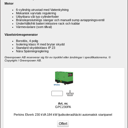
Motor
6-cylindrig utrustad med
Vattenkylning
Mekanisk varvtals regulering
Utbytbara våt typ cylinderfoder
Bränsleanslutnings slangar och manuell sump avtappningsventil
Underhållsfritt batteri inklusive rack och kablar
Värmeväxlare (som tillval)
Växelströmsgenerator
Borstlös
,
4
polig
Isolering
klass
H
med
brytar
skydd
Standard skyddsklass IP 23
Nära
Spänningreglering
Greenpower AB reserverar sig för ev tryckfel eller ändringar i specifikationerna. © 
Copyright / Greenpower AB.
Art. nr.
GPC230PA
Perkins Elverk 230 kVA 184 kW ljudisolerad/täckt automatisk startpanel