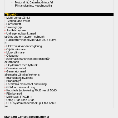
Motor drift; Batteriladdningsfel
Plintanslutning; kopplingsplint
Tillbehör
•
Mobil enhet på hjul
•
Typgodkänd trailer
•
Parallelldrift
•
Säkringstyp
•
Jordfelsbrytare
•
Utdragennollpunkt med 
strömtransformatorer i nollpunkt
•
Radioströrningsskydd VDE 0875 kurva 
N
•
Elektroniskvarvtalsreglering
•
Oljeförvärmare
•
Motorvärmare
•
Oljepump
•
Automatisktankningsanordningfrån 
extern tank
•
Skyddsram med lyftkrok
•
Containerenhet
•
Generator med 
alternativspänning/frekvens
•
Bränsletankinvallning
•
Bränslenivå
•
Larmtablå alt internet anslutning.
•
GSM larmövervakning
•
Kapslade ljudisolering 70dB ner till 55dB
•
Fjärrkontroll
•
Miljöklass STAGE III
•
Uttag 1-fas resp 3-fas
•
UPS-system batteribackup 1-fas och 3-
fas
Standard Genset Specifikationer