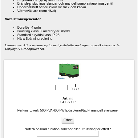
Bränsleanslutnings slangar och manuell sump avtappningsventil
Underhållsfritt batteri inklusive rack och kablar
Värmeväxlare (som tillval)
Växelströmsgenerator
Borstlös
,
4
polig
Isolering
klass
H
med
brytar
skydd
Standard skyddsklass IP 23
Nära
Spänningreglering
Greenpower AB reserverar sig för ev tryckfel eller ändringar i specifikationerna. © 
Copyright / Greenpower AB.
Art. nr.
GPC500P
Perkins Elverk 500 kVA 400 kW ljudisolerad/täckt manuell startpanel
Notera önskad funktion, tillbehör eller utrustning för offert :