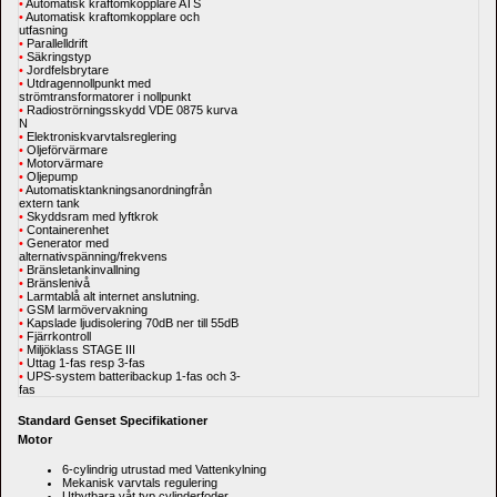
•
Automatisk kraftomkopplare ATS
•
Automatisk kraftomkopplare och 
utfasning
•
Parallelldrift
•
Säkringstyp
•
Jordfelsbrytare
•
Utdragennollpunkt med 
strömtransformatorer i nollpunkt
•
Radioströrningsskydd VDE 0875 kurva 
N
•
Elektroniskvarvtalsreglering
•
Oljeförvärmare
•
Motorvärmare
•
Oljepump
•
Automatisktankningsanordningfrån 
extern tank
•
Skyddsram med lyftkrok
•
Containerenhet
•
Generator med 
alternativspänning/frekvens
•
Bränsletankinvallning
•
Bränslenivå
•
Larmtablå alt internet anslutning.
•
GSM larmövervakning
•
Kapslade ljudisolering 70dB ner till 55dB
•
Fjärrkontroll
•
Miljöklass STAGE III
•
Uttag 1-fas resp 3-fas
•
UPS-system batteribackup 1-fas och 3-
fas
Standard Genset Specifikationer
Motor
6-cylindrig utrustad med
Vattenkylning
Mekanisk varvtals regulering
Utbytbara våt typ cylinderfoder