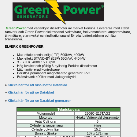
GreenPower
med vattenkyld dieselmotor av märket Perkins. Levereras med stabilt 
ramverk och Green Power elektropanel, voltmätare, frekvensmätare, amperemätare, 
tim-mätare, startnyckel och indikationspanel för olja, batteriladdning och låg 
bränslenivå.
ELVERK GREENPOWER
Max effekt kontinuerlig (LTP) 500kVA, 400kW
Max effekt STAND-BY (ESP) 550kVA, 440 kW 
3~ 50 Hz. 400V 1500 rpm
Hög kvalitet och pålitlig 6-cylindrig Perkins dieselmotor
Lättmanövrerad kontrollpanel
Borstlös permanent magnetiserad generator IP23 
Bränsletank 400liter med läckageskydd
» 
Klicka här för att visa Motor 
Datablad
» 
Klicka här för att se 
Datablad
» 
Klicka här för att se Datablad generator
Tekniska data
Motormodell
2506C-E15TAG2
Motortyp
4-takt,
Vattenkyld
dieselmotor
Antal Cylindrar
6
Cylinder arrangemang
i-linje
Cylindervolym, liter
15,2
Borra x Stroke
137 x 171 mm