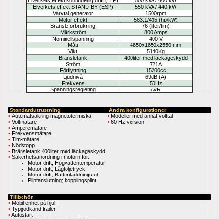
Elverkets effekt kontinuerlig drift (LTP)
500 kVA / 400 kW
Elverkets effekt STAND-BY (ESP)
550 kVA / 440 kW
Varvtal generator
1500rpm
Motor effekt 
583,1/435 
(hp/kW)
Bränsleförbrukning 
76 
(liter/tim)
Märkström
800 Amps
Nominellspänning
400 V
Mått
4850x1850x2550 mm
Vikt
5140Kg
Bränsletank
400liter med läckageskydd
Ström
721A
Förflyttning
15200cc
Ljudnivå
69dB (A)
Frekvens
50Hz
Spänningsreglering
AVR
Standardutrustning
Andra konfigurationer
•
Automatsäkring magnetotermiska
• 
Modeller med annat volttal
•
Voltmätare
• 
60 Hz version
•
Amperemätare
•
Frekvensmätare
•
Tim-mätare
•
Nödstopp
•
Bränsletank 400liter med läckageskydd
•
Säkerhetsanordning i motorn för:
Motor drift; Högvattentemperatur
Motor drift; Lågtoljetryck
Motor drift; Batteriladdningsfel
Plintanslutning; kopplingsplint
Tillbehör
•
Mobil enhet på hjul
•
Typgodkänd trailer
•
Autostart