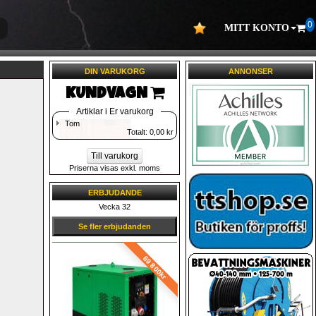
0
MITT KONTO
DIN VARUKORG
ANNONSER
KUNDVAGN 
Artiklar i Er varukorg
Tom
Totalt: 
0,00
kr
Till varukorg
Priserna visas exkl. moms
ERBJUDANDE
Vecka 32
Se fler erbjudanden
69 800kr