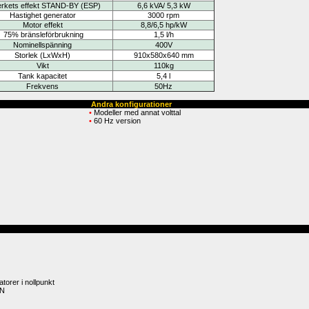
erkets effekt STAND-BY (ESP)
6,6 kVA/ 5,3 kW
Hastighet generator
3000 rpm
Motor effekt 
8,8/6,5 
hp/kW
75% bränsleförbrukning 
1,5 
l/h
Nominellspänning
400V
Storlek (LxWxH)
910x580x640 mm
Vikt
110kg
Tank kapacitet
5,4 l
Frekvens
50Hz
Andra konfigurationer
• 
Modeller med annat volttal
• 
6
0 Hz version
orer i nollpunkt
 N