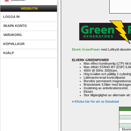
WEBBUTIK
LOGGA IN
SKAPA KONTO
VARUKORG
KÖPVILLKOR
Elverk 
GreenPower
med Luftkyld dieselm
HJÄLP
ELVERK GREENPOWER
Max effect kontinuerlig (LTP) 6k
Max effekt STAND-BY (ESP) 6,6
400V @ 50Hz 3000rpm.
Hög kvalitet och pålitlig 1-cylindri
Lättmanövrerad kontrollpanel.
Borstlös permanent magnetisera
Bränsletank 4,5liter med läckag
Insättning av antivibrationsstöd.
Elstart.
Stor tillgänglighet av alternativ att
» 
Klicka här för att se Datablad
Elverk