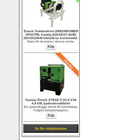
Elverk Traktordrivet GREENPOWER 
GP22TRL 4-polig (22kVA/17,6kW) 
20kVA/16kW Inkluderar kretsmodul.
Klara för leverans i denna vecka.
Köp Nu!
Yanmar Elverk STAGE 5 (V) 6 kVA 
4,8 kW, ljudisolerad/täckt
Ett systembyggt elverk för beredskap. 
Fullgott belastningsprov.
Se fler erbjudanden