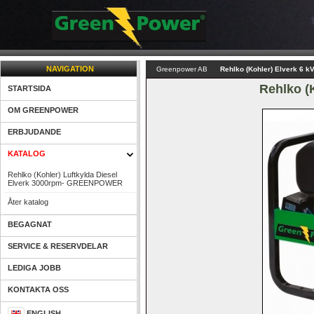
NAVIGATION
Greenpower AB
Rehlko (Kohler) Elverk 6 k
Rehlko (
STARTSIDA
OM GREENPOWER
ERBJUDANDE
KATALOG
Rehlko (Kohler) Luftkylda Diesel 
Elverk 3000rpm- GREENPOWER 
Åter katalog
BEGAGNAT
SERVICE & RESERVDELAR
LEDIGA JOBB
KONTAKTA OSS
ENGLISH