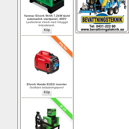
Yanmar Elverk 9kVA 7,2kW täckt 
automatisk startpanel, 400V
Ljudisolerat elverk med inbyggd 
bränsletank.
Köp Nu!
Elverk Honda EU22i inverter
Godkänt belastningsprov!
IP 45