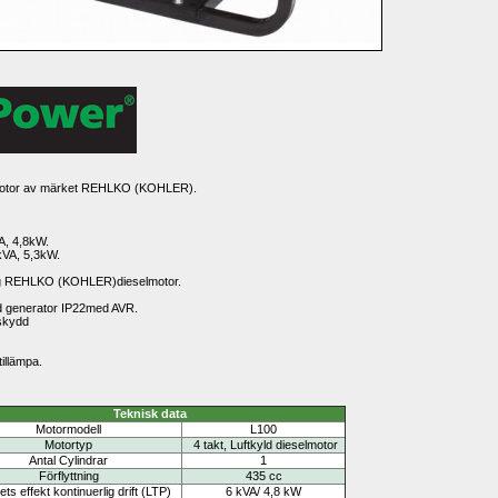
otor av märket 
REHLKO (KOHLER).
VA, 4,8kW.
kVA, 5,3kW.
g 
REHLKO (KOHLER)
dieselmotor
.
d generator IP22med AVR.
eskydd
 tillämpa.
Teknisk data
Motormodell
L100
Motortyp
4 takt, Luftkyld dieselmotor
Antal Cylindrar
1
Förflyttning
435 cc
ets effekt kontinuerlig drift (LTP)
6 kVA/ 4,8 kW