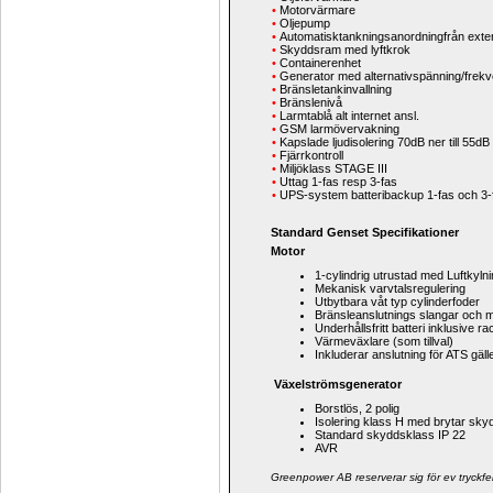
•
Motorvärmare
•
Oljepump
•
Automatisktankningsanordningfrån exte
•
Skyddsram med lyftkrok
•
Containerenhet
•
Generator med alternativspänning/frek
•
Bränsletankinvallning
•
Bränslenivå
•
Larmtablå alt internet ansl.
•
GSM larmövervakning
•
Kapslade ljudisolering 70dB ner till 55dB
•
Fjärrkontroll
•
Miljöklass STAGE III
•
Uttag 1-fas resp 3-fas
•
UPS-system batteribackup 1-fas och 3-
Standard Genset Specifikationer
Motor
1-cylindrig utrustad med
Luftkylni
Mekanisk varvtalsregulering
Utbytbara våt typ cylinderfoder
Bränsleanslutnings slangar och 
Underhållsfritt batteri inklusive r
Värmeväxlare (som tillval)
Inkluderar anslutning för ATS gäll
Växelströmsgenerator
Borstlös, 2 polig
Isolering klass H med brytar sky
Standard skyddsklass IP 22
AVR
Greenpower AB reserverar sig för ev tryckfe