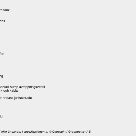
rn tank
vens
fas
ng 
manuell sump avtappningsventil
ack och kablar
er endast ljudisolerade
dd
l eller ändringar i specifikationerna. © Copyright / Greenpower AB.