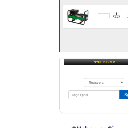
NYHETSBREV
S