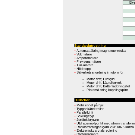
Elv
Standardutrustning
•
Automatsäkring magnetotermiska
•
Voltmätare
•
Amperemätare
•
Frekvensmätare
•
Tim-mätare
•
Nödstopp
•
Säkerhetsanordning i motorn för:
Motor drift; Luftkyld
Motor drift; Lågtoljetryck
Motor drift; Batteriladdningsfel
Plintanslutning kopplingsplint
Tillbehör
•
Mobil enhet på hjul
•
Typgodkänd trailer
•
Parallelldrift
•
Säkringstyp
•
Jordfelsbrytare
•
Utdragennollpunkt med ström transformat
•
Radioströrningsskydd VDE 0875 kurva
•
Elektroniskvarvtalsreglering
•
Oljeförvärmare