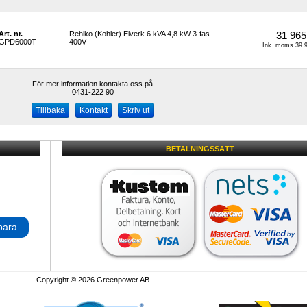
Art. nr.
Rehlko (Kohler) Elverk 6 kVA 4,8 kW 3-fas 
31 965
GPD6000T
400V
Ink. moms.39 9
För mer information kontakta oss på
0431-222 90 
Kontakt
Skriv ut
BETALNINGSSÄTT
para
Copyright © 2026 Greenpower AB