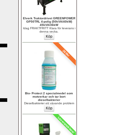
Elverk Traktordrivet GREENPOWER 
GP50TRL 4-polig (50kVA/40kW) 
45kVA/36kW
Idag FRAKTFRITT Klara för leverans i 
denna vecka.
269kr
Bio- Protect 2 specialmedel som 
motverkar och tar bort 
dieselbakterier 
Dieselbakterier ett växande problem
Leveransklara!