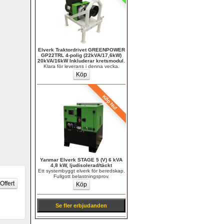
Elverk Traktordrivet GREENPOWER 
GP22TRL 4-polig (22kVA/17,6kW) 
20kVA/16kW Inkluderar kretsmodul.
Klara för leverans i denna vecka.
Köp Nu!
Yanmar Elverk STAGE 5 (V) 6 kVA 
4,8 kW, ljudisolerad/täckt
Ett systembyggt elverk för beredskap. 
Fullgott belastningsprov.
Se fler erbjudanden