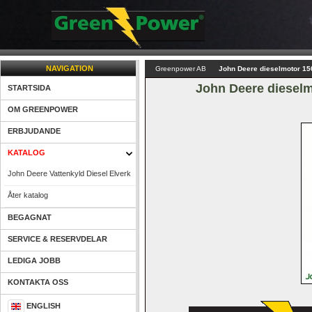
NAVIGATION
Greenpower AB
John Deere dieselmotor 150
John Deere dieselmo
STARTSIDA
OM GREENPOWER
ERBJUDANDE
KATALOG
John Deere Vattenkyld Diesel Elverk
Åter katalog
BEGAGNAT
SERVICE & RESERVDELAR
LEDIGA JOBB
KONTAKTA OSS
ENGLISH