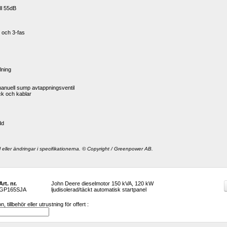
ll 55dB
 och 3-fas
lning
manuell sump avtappningsventil
ack och kablar
dd
l eller ändringar i specifikationerna. © Copyright / Greenpower AB.
Art. nr.
John Deere dieselmotor 150 kVA, 120 kW 
GP165SJA
ljudisolerad/täckt automatisk startpanel
 tillbehör eller utrustning för offert :