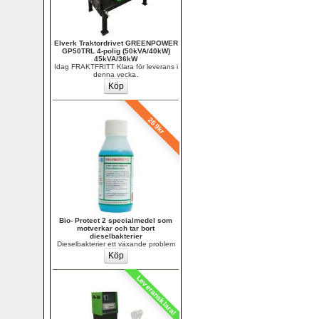
Elverk Traktordrivet GREENPOWER 
GP50TRL 4-polig (50kVA/40kW) 
45kVA/36kW
Idag FRAKTFRITT Klara för leverans i 
denna vecka.
269kr
Bio- Protect 2 specialmedel som 
motverkar och tar bort 
dieselbakterier 
Dieselbakterier ett växande problem
Leveransklara!