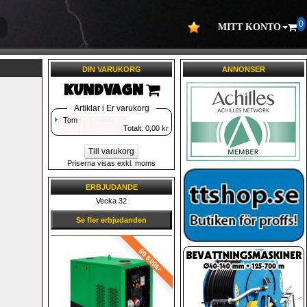
0
MITT KONTO
DIN VARUKORG
ANNONSER
KUNDVAGN 
Artiklar i Er varukorg
Tom
Totalt: 
0,00
kr
Till varukorg
Priserna visas exkl. moms
ERBJUDANDE
Vecka 32
Se fler erbjudanden
69 800kr