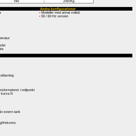
Vikt
2060Kg
Andra konfigurationer
a
• 
Modeller med annat volttal
• 
50 / 60 Hz version
peratur
sfel
int
utfasning
sformatorer i nollpunkt
 kurva N
ån extern tank
ng/frekvens