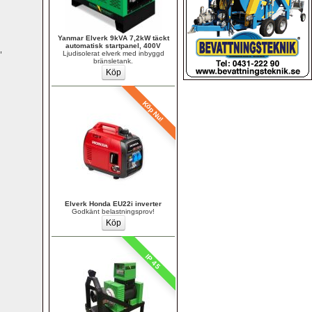
Yanmar Elverk 9kVA 7,2kW täckt 
automatisk startpanel, 400V
 
Ljudisolerat elverk med inbyggd 
bränsletank.
Köp Nu!
Elverk Honda EU22i inverter
Godkänt belastningsprov!
IP 45