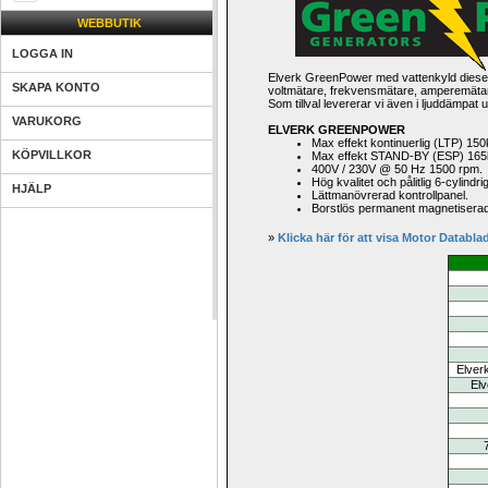
WEBBUTIK
LOGGA IN
Elverk GreenPower med vattenkyld diese
SKAPA KONTO
voltmätare, frekvensmätare, amperemätare,
Som tillval levererar vi även i ljuddämpat 
VARUKORG
ELVERK GREENPOWER
Max effekt kontinuerlig (LTP) 15
KÖPVILLKOR
Max effekt STAND-BY (ESP) 165
400V / 230V @ 50 Hz 1500 rpm.
Hög kvalitet och pålitlig 6-cylind
HJÄLP
Lättmanövrerad kontrollpanel.
Borstlös permanent magnetiserad 
» 
Klicka här för att visa Motor 
Databla
Elverk
Elv