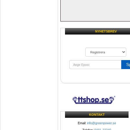
NYHETSBREV
S
KONTAKT
Email: 
info@greenpower.se