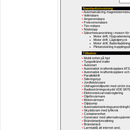
Standardutrustning
•
Automatsäkring magnetotermisk
•
Voltmätare
•
Amperemätare
•
Frekvensmätare
•
Tim-mätare
•
Nödstopp
•
Säkerhetsanordning i motorn för:
Motor drift; Högvattentem
Motor drift; Lågtoljetryck
Motor drift; Batteriladdning
Plintanslutning kopplingspl
Tillbehör
•
Mobil enhet på hjul
•
Typgodkänd trailer
•
Autostart
•
Automatisk kraftomkopplare ATS
•
Automatisk kraftomkopplare och 
•
Parallelldrift
•
Säkringstyp
•
Jordfelsbrytare
•
Utdragennollpunkt med ström tran
•
Radioströrningsskydd VDE 0875
•
Elektroniskvarvtalsreglering
•
Oljeförvärmare
•
Motorvärmare
•
Oljepump
•
Automatisktankningsanordningfr
•
Skyddsram med lyftkrok
•
Containerenhet
•
Generator med alternativspänni
•
Bränsletankinvallning
•
Bränslenivå
•
Larmtablå alt internet ansl.