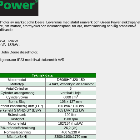
lmotor av märket 
John Deere
. Levereras med stabilt ramverk och Green Power elektropanel,
 tim-mätare, startnyckel och indikationspanel för olja, batteriladdning och låg bränslenivå.
utförande.
0kVA, 120kW.
kVA, 132kW .
rig John Deere dieselmotor.
generator IP23 med tillval elektronisk AVR.
d
Teknisk data
Motormodell
D6068HFU20-150
Motortyp
4 takt, Vattenkyld
dieselmotor
Antal Cylindrar
6
Cylinder arrangemang
vertikalt i linje
3
Cylindervolym
6800 
cm
Borr x Slag
106 x 127 mm
effekt kontinuerlig drift (LTP)
150 kVA / 120 kW
erkeffekt STAND-BY (ESP)
165 kVA / 132 kW
Bränsletank
120 liter
Hastighet
1500 rpm
Motor effekt 
182/134 
(hp/kW)
75% bränsleförbrukning 
26,2 
(l/h)
Nominellspänning
400 V/230 V
Mått
(LxBxH)
3300x1100x1770 mm