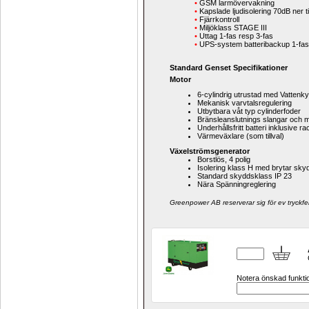
•
GSM larmövervakning
•
Kapslade ljudisolering 70dB ner ti
•
Fjärrkontroll
•
Miljöklass STAGE III
•
Uttag 1-fas resp 3-fas
•
UPS-system batteribackup 1-fas
Standard Genset Specifikationer
Motor
6-cylindrig utrustad med 
Vattenky
Mekanisk varvtalsregulering
Utbytbara våt typ cylinderfoder
Bränsleanslutnings slangar och 
Underhållsfritt batteri inklusive r
Värmeväxlare (som tillval)
Växelströmsgenerator
Borstlös, 4 polig
Isolering klass H med brytar sky
Standard skyddsklass IP 23
Nära Spänningreglering
Greenpower AB reserverar sig för ev tryckfe
Notera önskad funktion,